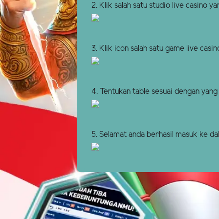
2. Klik salah satu studio live casino ya
3. Klik icon salah satu game live casi
4. Tentukan table sesuai dengan yang 
5. Selamat anda berhasil masuk ke da