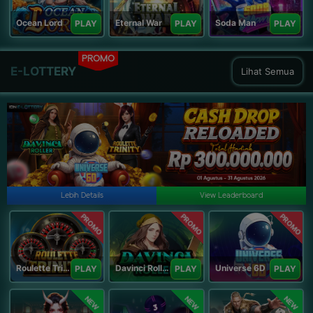
Ocean Lord
Eternal War
Soda Man
PLAY
PLAY
PLAY
PROMO
E-LOTTERY
Lihat Semua
Lebih Details
View Leaderboard
PROMO
PROMO
PROMO
Roulette Trinity
Davinci Roller
Universe 6D
PLAY
PLAY
PLAY
NEW
NEW
NEW