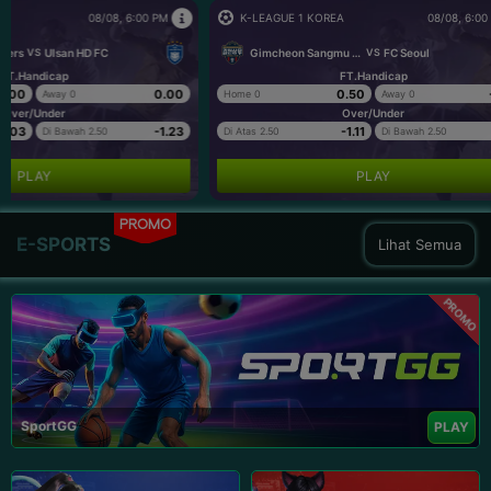
K-LEAGUE 1 KOREA
08/08, 6:00 PM
K-LEAGUE 1 KOREA
Gimcheon Sangmu FC
VS
FC Seoul
FT.Handicap
F
0.50
-0.50
-0
Home 0
Away 0
Home 0
Over/Under
O
-1.11
-1.06
-1
Di Atas 2.50
Di Bawah 2.50
Di Atas 2.50
PLAY
PROMO
E-SPORTS
Lihat Semua
PROMO
SportGG
PLAY