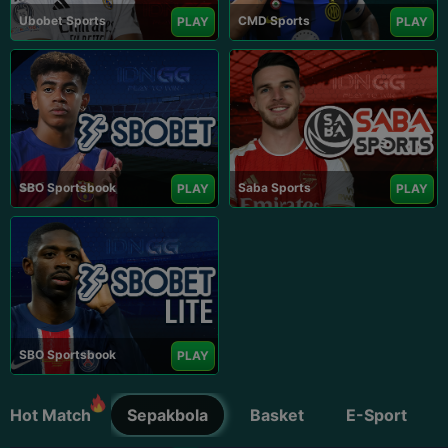
Ubobet Sports
CMD Sports
PLAY
PLAY
SBO Sportsbook
Saba Sports
PLAY
PLAY
SBO Sportsbook
PLAY
Hot Match
Sepakbola
Basket
E-Sport