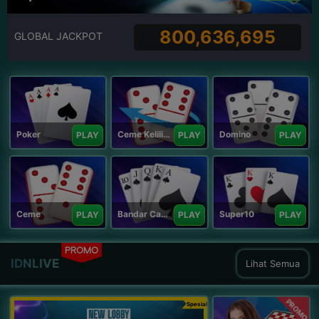
800,636,695
GLOBAL JACKPOT
Poker
Ceme Keliling
Domino
PLAY
PLAY
PLAY
Ceme
Bandar Capsa
Super10
PLAY
PLAY
PLAY
PROMO
IDNLIVE
Lihat Semua
PROMO
Spesial