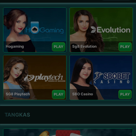
Hogaming
Sg8 Evolution
PLAY
PLAY
SG8 Playtech
SBO Casino
PLAY
PLAY
TANGKAS