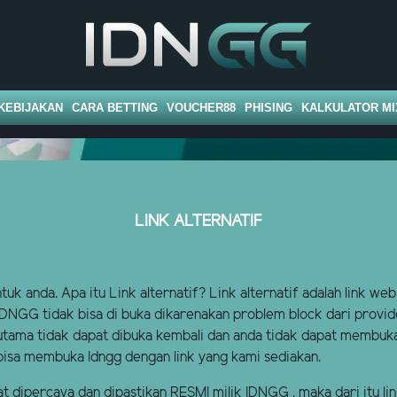
KEBIJAKAN
CARA BETTING
VOUCHER88
PHISING
KALKULATOR MI
LINK ALTERNATIF
tuk anda. Apa itu Link alternatif? Link alternatif adalah link web
a IDNGG tidak bisa di buka dikarenakan problem block dari provid
 utama tidak dapat dibuka kembali dan anda tidak dapat membuka
bisa membuka Idngg dengan link yang kami sediakan.
at dipercaya dan dipastikan RESMI milik IDNGG , maka dari itu link