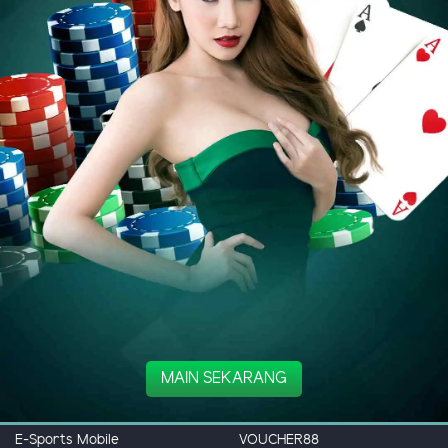
MAIN SEKARANG
E-Sports Mobile
VOUCHER88