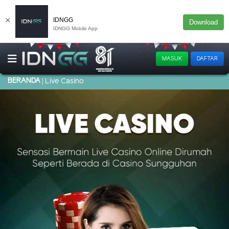
×
IDNGG
Download
IDNGG Mobile App
MASUK
DAFTAR
BERANDA
Live Casino